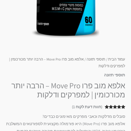
עמוד הבית
/
תוספי תזונה
/ אלפא מוב פרו Move Pro – הרבה יותר מכורכומין |
למפרקים ודלקות
תוספי תזונה
אלפא מוב פרו Move Pro – הרבה יותר
מכורכומין | למפרקים ודלקות
(חוות דעת לקוח
1
)
1
מדורג
5.00
סובלים מדלקות וכאבי מפרקים מאימונים כבדים?
מתוך 5
מבוסס על
אלפא מוב פרו (Move Pro) היא פורמולה מקצועית לספורטאים המשלבת
דירוגים של
לקוחות
כורכומין טהור, MSM ובוסווליה להתאוששות מהירה ושיקום רקמות.