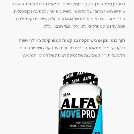
כתבלין מכיל בערך 3% כורכומין פעיל,
וספיגתו בגוף אפסית.
ב-Move
Pro יש מיצוי מרוכז של כורכומין בשילוב פיפרין לספיגה מקסימלית,
ויותר מזה – יש כאן תוספת של MSM ובוסווליה שיוצרים קומפלקס
שמיועד נטו למפרקים,
ולא "רק" נוגד חמצון כללי.
תוך כמה זמן ארגיש הקלה בנוקשות המפרקים?
במידה וישנה
דלקת קיימת,
מתאמנים רבים מדווחים על הקלה ושיפור בטווח
התנועה תוך 2-4 שבועות של נטילה רציפה של המינון המומלץ.