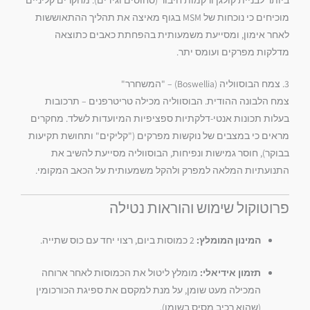
מוכיחים כי נוכחות של MSM בגוף מאיצה את תהליך ההתאוששות
לאחר אימון,
ומסייעת משמעותית בהפחתת כאבים כתוצאה
מדלקות מפרקים ועומס יתר.
3. צמח הבוסווליה (Boswellia) – "המשחרר"
צמח הלבונה ההודית.
הבוסווליה מכילה טריטרפנים – תרכובות
בעלות תכונות אנטי-דלקתיות ספציפיות המיועדות לשלד.
מחקרים
מראים כי במצבים של נוקשות מפרקים ("קליקים" ותחושת תקיעות
בבוקר),
חוסר גמישות ונפיחות,
הבוסווליה מסייעת להשיב את
התנועתיות המלאה למפרק ולהקל משמעותית על הכאב המקומי.
פרוטוקול שימוש והוראות נטילה
המינון המומלץ:
2 כמוסות ביום,
רצוי יחד עם כוס שתייה.
תזמון אידיאלי:
מומלץ ליטול את הכמוסות לאחר ארוחה
המכילה מעט שומן,
על מנת למקסם את ספיגת הכורכומין
(שהוא רכיב מסיס בשומן).