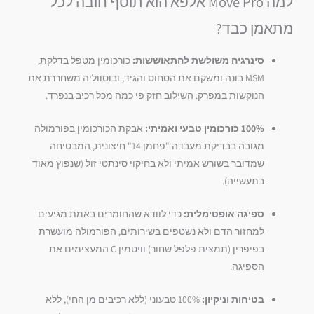
למה Move Pro אלפא הוא תוסף חובה לכל
מתאמן כבד?
סינרגיה משולשת להתאוששות:
כורכומין מטפל בדלקת,
MSM בונה ומשקם את הסחוס והגיד,
ובוסווליה משחררת את
הנוקשות במפרק.
השילוב חזק פי כמה מכל רכיב בנפרד.
100% כורכומין טבעי ואמיתי:
אבקת הכורכומין בפורמולה
מגובה בבדיקת מעבדה "פחמן 14" חיצונית,
המבטיחה
שמדובר בשורש אמיתי ולא בחיקוי סינתטי זול (שנפוץ מאוד
בתעשייה).
ספיגה אופטימלית:
כדי לוודא שהחומרים באמת מגיעים
למחזור הדם ולא נשטפים בשירותים,
הפורמולה מועשרת
בפיפרין (תמצית פלפל שחור) וויטמין C המעצימים את
הספיגה.
בטיחות וניקיון:
100% טבעוני (ללא רכיבים מן החי),
ללא