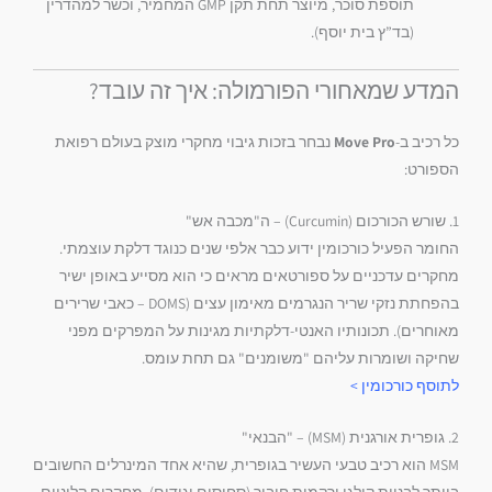
תוספת סוכר,
מיוצר תחת תקן GMP המחמיר,
וכשר למהדרין
(בד”ץ בית יוסף).
המדע שמאחורי הפורמולה: איך זה עובד?
כל רכיב ב-
Move Pro
נבחר בזכות גיבוי מחקרי מוצק בעולם רפואת
הספורט:
1. שורש הכורכום (Curcumin) – ה"מכבה אש"
החומר הפעיל כורכומין ידוע כבר אלפי שנים כנוגד דלקת עוצמתי.
מחקרים עדכניים על ספורטאים מראים כי הוא מסייע באופן ישיר
בהפחתת נזקי שריר הנגרמים מאימון עצים (DOMS – כאבי שרירים
מאוחרים).
תכונותיו האנטי-דלקתיות מגינות על המפרקים מפני
שחיקה ושומרות עליהם "משומנים" גם תחת עומס.
לתוסף כורכומין >
2. גופרית אורגנית (MSM) – "הבנאי"
MSM הוא רכיב טבעי העשיר בגופרית,
שהיא אחד המינרלים החשובים
ביותר לבניית קולגן ורקמות חיבור (סחוסים וגידים).
מחקרים קליניים