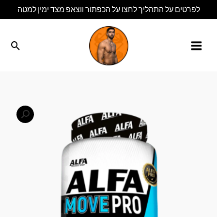
ילוג
לפרטים על התהליך לחצו על הכפתור ווצאפ מצד ימין למטה
תוכן
חיפו