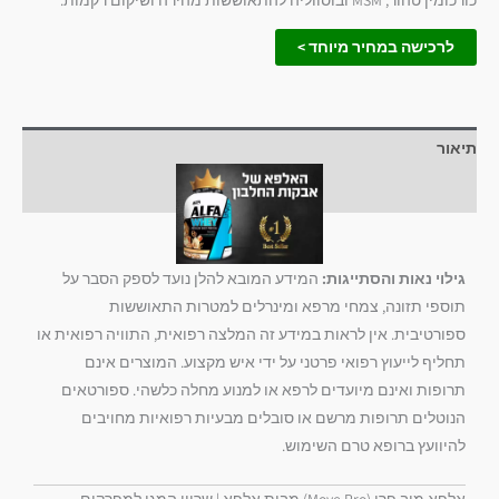
לרכישה במחיר מיוחד >
תיאור
חוות דעת (1)
גילוי נאות והסתייגות:
המידע המובא להלן נועד לספק הסבר על
תוספי תזונה,
צמחי מרפא ומינרלים למטרות התאוששות
ספורטיבית.
אין לראות במידע זה המלצה רפואית,
התוויה רפואית או
תחליף לייעוץ רפואי פרטני על ידי איש מקצוע.
המוצרים אינם
תרופות ואינם מיועדים לרפא או למנוע מחלה כלשהי.
ספורטאים
הנוטלים תרופות מרשם או סובלים מבעיות רפואיות מחויבים
להיוועץ ברופא טרם השימוש.
אלפא מוב פרו (Move Pro) מבית אלפא | שריון המגן למפרקים