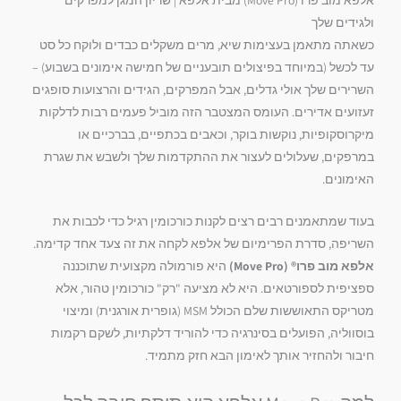
ולגידים שלך
כשאתה מתאמן בעצימות שיא,
מרים משקלים כבדים ולוקח כל סט
עד לכשל (במיוחד בפיצולים תובעניים של חמישה אימונים בשבוע) –
השרירים שלך אולי גדלים,
אבל המפרקים,
הגידים והרצועות סופגים
זעזועים אדירים.
העומס המצטבר הזה מוביל פעמים רבות לדלקות
מיקרוסקופיות,
נוקשות בוקר,
וכאבים בכתפיים,
בברכיים או
במרפקים,
שעלולים לעצור את ההתקדמות שלך ולשבש את שגרת
האימונים.
בעוד שמתאמנים רבים רצים לקנות כורכומין רגיל כדי לכבות את
השריפה,
סדרת הפרימיום של אלפא לקחה את זה צעד אחד קדימה.
אלפא מוב פרו® (Move Pro)
היא פורמולה מקצועית שתוכננה
ספציפית לספורטאים.
היא לא מציעה "רק" כורכומין טהור,
אלא
מטריקס התאוששות שלם הכולל MSM (גופרית אורגנית) ומיצוי
בוסווליה,
הפועלים בסינרגיה כדי להוריד דלקתיות,
לשקם רקמות
חיבור ולהחזיר אותך לאימון הבא חזק מתמיד.