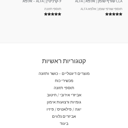
CLA שורף שומן | אלפא | ALFA
ל-קרניטין | ALFA – אלפא
תוספי שורפי שומן | אלפא ALFA
תוספי תזונה
דורג
דורג
5.00
5.00
מתוך 5
מתוך 5
קטגוריות ראשיות
מוצרים דיגטליים – כושר ותזונה
מכשירי כוח
תוספי תזונה
אביזרי אירובי / חיטוב
גומיות ורצועות אימון
יוגה / פילאטיס / פיזיו
אביזרים נלווים
ביגוד