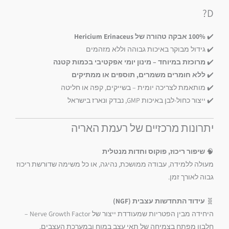
D?
✔️
100% אבקה טהורה של Hericium Erinaceus
✔️ גידול מבוקר באיכות גבוהה וללא מזהמים
✔️
מרוכזת במיוחד – מינון יומי אפקטיבי בכמות קטנה
✔️
ללא חומרים משמרים, תוספים או ממתיקים
✔️ מותאמת לצריכה יומית – בשייקים, קפה או חליטה
✔️ ייצור כחול-לבן באיכות GMP, נבדק ונארז בישראל
יתרונות מרכזיים של רעמת האריה
🧠
שיפור ריכוז, פוקוס וחדות מנטלית
מעולה ללמידה, עבודה ממושכת, נהיגה, או כל משימה שדורשת ריכוז
גבוה לאורך זמן.
🧬
עידוד התחדשות עצבית (NGF)
היחידה מבין הפטריות שמעודדת ייצור של Nerve Growth Factor –
חלבון מפתח בצמיחה של תאי עצב במוח ובמערכת העצבים.