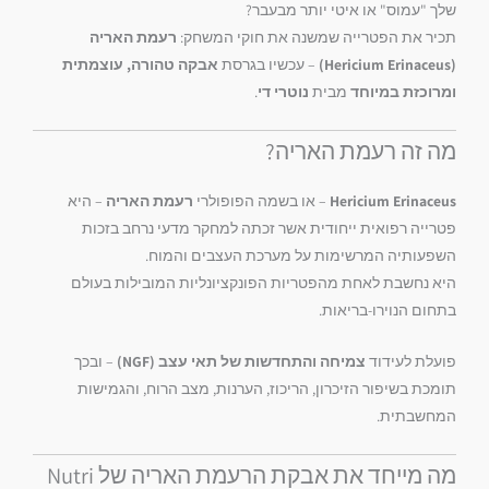
שלך "עמוס" או איטי יותר מבעבר?
תכיר את הפטרייה שמשנה את חוקי המשחק:
רעמת האריה
(Hericium Erinaceus)
– עכשיו בגרסת
אבקה טהורה, עוצמתית
ומרוכזת במיוחד
מבית
נוטרי די
.
מה זה רעמת האריה?
Hericium Erinaceus
– או בשמה הפופולרי
רעמת האריה
– היא
פטרייה רפואית ייחודית אשר זכתה למחקר מדעי נרחב בזכות
השפעותיה המרשימות על מערכת העצבים והמוח.
היא נחשבת לאחת מהפטריות הפונקציונליות המובילות בעולם
בתחום הנוירו-בריאות.
פועלת לעידוד
צמיחה והתחדשות של תאי עצב (NGF)
– ובכך
תומכת בשיפור הזיכרון, הריכוז, הערנות, מצב הרוח, והגמישות
המחשבתית.
מה מייחד את אבקת הרעמת האריה של Nutri