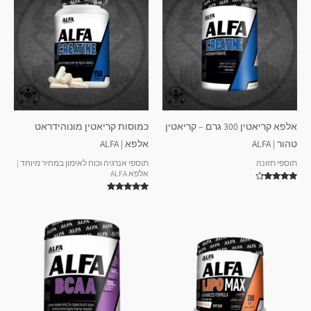
אלפא קריאטין 300 גרם – קריאטין
כמוסות קריאטין מונוהידראט
טהור | ALFA
אלפא | ALFA
תוספי תזונה
תוספי אנרגיה וכוח לאימון במחיר מיוחד |
אלפא ALFA
דורג
4.00
דורג
מתוך 5
5.00
מתוך 5