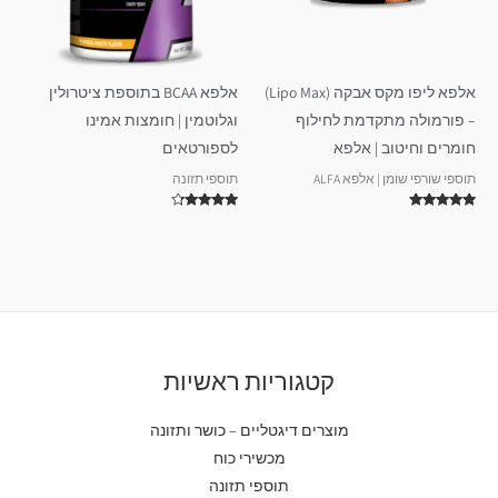
אלפא ליפו מקס אבקה (Lipo Max)
אלפא BCAA בתוספת ציטרולין
– פורמולה מתקדמת לחילוף
וגלוטמין | חומצות אמינו
חומרים וחיטוב | אלפא
לספורטאים
תוספי שורפי שומן | אלפא ALFA
תוספי תזונה
דורג
דורג
4.00
5.00
מתוך 5
מתוך 5
קטגוריות ראשיות
מוצרים דיגטליים – כושר ותזונה
מכשירי כוח
תוספי תזונה