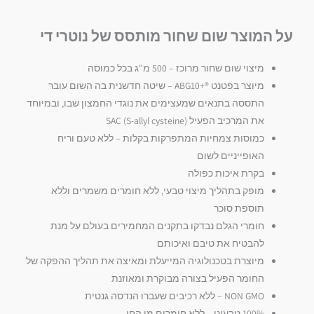
על המוצר שום שחור מותסס של נוטרי די
מיצוי שום שחור מרוכז – 500 מ"ג בכל כמוסה
מיוצר בפטנט ®+ABG10 – שיטה חדשנית בה השום עובר
התססה בתנאים שמעצימים את נוגדי החמצון שבו, ובמיוחד
את המרכיב הפעיל SAC (S-allyl cysteine)
כמוסות צמחיות המתפרקות בקלות – ללא טעם וריח
האופייניים לשום
בקרת איכות כפולה
מופק בתהליך מיצוי טבעי, ללא חומרים משמרים וללא
תוספת סוכר
חומרי הגלם נבדקו בתקנים המחמירים בעולם על מנת
להבטיח את טיבם ואיכותם
מיוצרת בטכנולוגיה המייעלת ומאיצה את תהליך ההפקה של
החומר הפעיל בצורה מבוקרת ומאוזנת
NON GMO – ללא רכיבים שעברו הנדסה גנטית
100% טבעוני – ללא חומרים מן החי