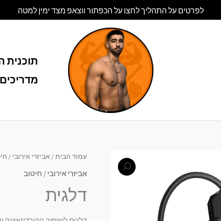
לפרטים על התהליך לחצו על הכפתור ווצאפ מצד ימין למטה
תוכנית הל
מדריכים 
עמוד הבית
/
אביזרי אירובי / חי
אביזרי אירובי / חיטוב
דלגית
דלגית לשיפור הקורדינאציה ו