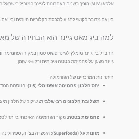
אלפא (ALFA) הופך בשנים האחרונות לגיינר המוביל בישראל בדיוק מהסיבה הזו: הוא מציע שילוב נדיר בין צפיפות קלורית גבוהה לבין רכיבים המקדמים עלייה איכותית ונקייה.
בין אם מדובר בקושי להגיע למכסת הקלוריות היומית ובין א
למה ביג מאס גיינר הוא הבחירה של מאמ
ההבדל בין גיינר מומלץ לגיינר פשוט טמון במקור הפחמימה ו
גיינר נשען על פחמימת בטטה איכותית ורק 3% שומן.
היתרונות המרכזיים של הפורמולה:
יחס חלבון-פחמימה אופטימלי (1:5):
הנוסחה המדויק
תשלובת חלבונים רב-שלבית:
שילוב של חלבון מי ג
פחמימת בטטה:
מקור הפחמימה האיכותי ביותר לספיג
מזונות על (Superfoods):
העשרה בצ'יה, ספירולינה ו