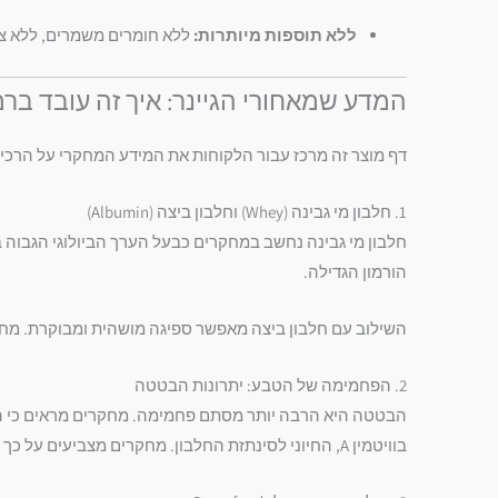
ללא תוספות מיותרות:
ללא חומרים משמרים, ללא צב
המדע שמאחורי הגיינר: איך זה עובד ברמ
דף מוצר זה מרכז עבור הלקוחות את המידע המחקרי על הרכיב
1. חלבון מי גבינה (Whey) וחלבון ביצה (Albumin)
חלבון מי גבינה נחשב במחקרים כבעל הערך הביולוגי הגבוה 
הורמון הגדילה.
השילוב עם חלבון ביצה מאפשר ספיגה מושהית ומבוקרת. מחקרים
2. הפחמימה של הטבע: יתרונות הבטטה
הבטטה היא הרבה יותר מסתם פחמימה. מחקרים מראים כי הפ
בוויטמין A, החיוני לסינתזת החלבון. מחקרים מצביעים על כך שצריכת בטטה מסייעת להעלאת מסת שריר מבלי להעלות את משקל הגוף משומן.