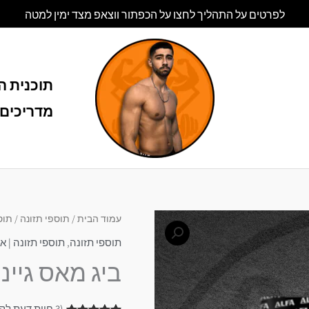
לפרטים על התהליך לחצו על הכפתור ווצאפ מצד ימין למטה
תוכנית הל
מדריכים 
עמוד הבית
/
תוספי תזונה
/
תוספ
תוספי תזונה
,
תוספי תזונה | אלפא
ביג מאס גיינר אלפא 
(
3
חוות דעת לקו