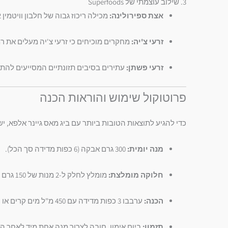
3. שילוב עוצמתי של Superfoods
אצת ספירולינה:
מכילה ריכוז גבוה של חלבון וויטמין B12. מחקרים מראים שהיא מסייעת במניעת איבוד מסת שריר.
זרעי צ'יה:
מחקרים מוכיחים כי זרעי צ'יה מעלים את ר
זרעי פשתן:
עתירים בסיבים תזונתיים המסייעים להת
פרוטוקול שימוש והוראות הכנה
כדי להגיע לתוצאות הטובות ביותר עם ביג מאס גיינר אלפא, יש
מנה יומית:
300 גרם אבקה (6 כפות מדידה סך הכל).
חלוקה מומלצת:
מומלץ לחלק ל-2 מנות של 150 גרם (3 כפות כל אחת).
הכנה:
ערבבו 3 כפות מדידה עם 450 מ"ל מים קרים או חלב.
תזמון:
ביום אימון, חובה לצרוך מנה אחת מיד לאחר הא