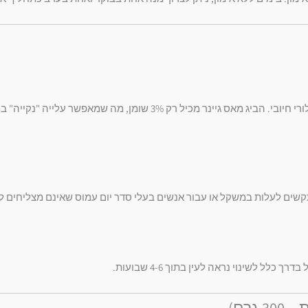
המונח "משמין" מטעה. עלייה במשקל היא תוצאה של מאזן קלורי חיובי. הביג מא
קשים לעלות במשקל או עבור אנשים בעלי סדר יום עמוס שאינם מצליחים ל
לל לשינוי נראה לעין בתוך 4-6 שבועות.
גרם)