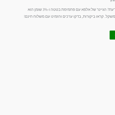
מחפשים ביג מאס גיינר חוות דעת? הגיינר של אלפא עם פחמימת בטטה ו-3% שומן הוא
ל. קראו ביקורות, בדקו ערכים והזמינו עם משלוח חינם!