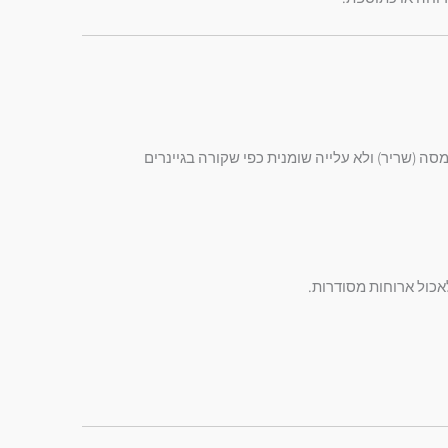
ס גיינר מכיל רק 3% שומן, מה שמאפשר עלייה "נקייה" במסה (שריר) ולא עלייה שומנית כפי שקורה בגיינרים
אכול ארוחות מסודרות.