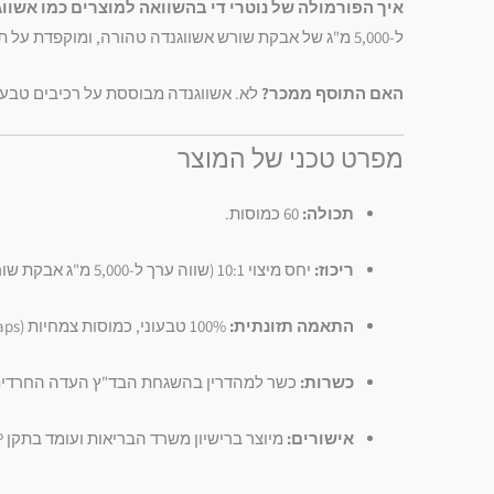
איך הפורמולה של נוטרי די בהשוואה למוצרים כמו אשווג
ל-5,000 מ"ג של אבקת שורש אשווגנדה טהורה, ומוקפדת על תקנון של 2.5% וויטנואידים, בעוד שמוצרים רבים בשוק מציעים אבקה טחונה בלבד ללא מיצוי מרוכז.
האם התוסף ממכר?
לא. אשווגנדה מבוססת על רכיבים טבעיי
מפרט טכני של המוצר
תכולה:
60 כמוסות.
ריכוז:
יחס מיצוי 10:1 (שווה ערך ל-5,000 מ"ג אבקת שורש), 2.5% וויטנואידים.
התאמה תזונתית:
100% טבעוני, כמוסות צמחיות (Vcaps).
כשרות:
כשר למהדרין בהשגחת הבד"ץ העדה החרדית 
אישורים:
מיוצר ברישיון משרד הבריאות ועומד בתקן GMP.