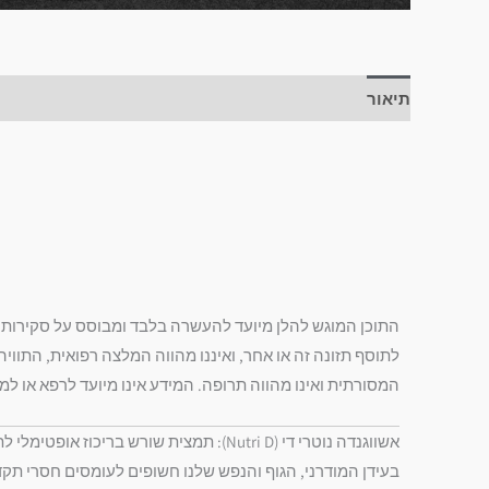
תיאור
חוות דעת (1)
התוכן המוגש להלן מיועד להעשרה בלבד ומבוסס על סקירות מחק
לתוסף תזונה זה או אחר, ואיננו מהווה המלצה רפואית, התוו
המסורתית ואינו מהווה תרופה. המידע אינו מיועד לרפא או ל
אשווגנדה נוטרי די (Nutri D): תמצית שורש בריכוז אופטימלי לתמיכה באיזון, רוגע וביצועים ספורטיביים
בעידן המודרני, הגוף והנפש שלנו חשופים לעומסים חסרי תקד