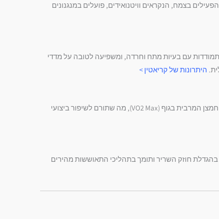
החומרים הפעילים בצמח, הנקראים וויטנואידים, פועלים במנגנונים
תמודדות עם בעיות מתח וחרדה, ומשפיעה לטובה על מדדי
ית.
היתרונות של קריאטין >
עבור ספורטאים, אשווגנדה היא לא רק צמח מרגיע, אלא רכיב פונקציונלי לאימון. מחקרים מראים כי צריכת אשווגנדה מגבירה את צריכת החמצן המרבית בגוף (VO2 Max), מה שתורם לשיפור ביצועי
 בהגדלת חוזק השריר ותומך בתהליכי התאוששות מהירים