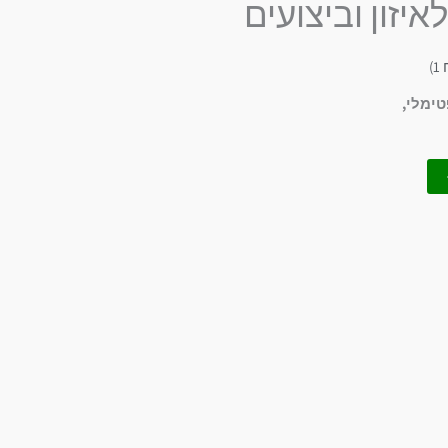
יזון וביצועים
ח
1
)
טימלי,