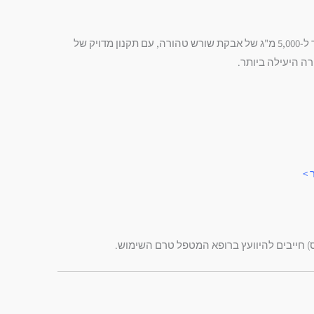
פורמולת אשווגנדה נוטרי די מציעה מיצוי טהור ועוצמתי של שורש האשווגנדה ביחס של 10:1. המשמעות היא שכל כמוסה בודדת שוות ערך ל-5,000 מ"ג של אבקת שורש טהורה, עם תקנון מדויק של
ר >
ס) חייבים להיוועץ ברופא המטפל טרם השימוש.