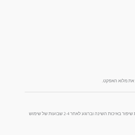
 את מלוא האפקט.
השפעתן של תמציות בוטניות אדפטוגניות נבנית בהדרגה. רוב האנשים מדווחים על תחושת שיפור באיכות השינה וברוגע לאחר 2-4 שבועות של שימוש