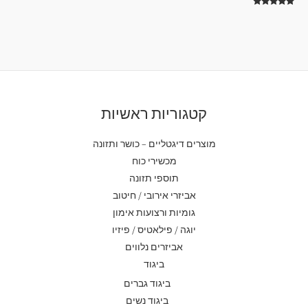
5.00
מתוך 5
דורג
5.00
מתוך 5
קטגוריות ראשיות
מוצרים דיגטליים – כושר ותזונה
מכשירי כוח
תוספי תזונה
אביזרי אירובי / חיטוב
גומיות ורצועות אימון
יוגה / פילאטיס / פיזיו
אביזרים נלווים
ביגוד
ביגוד גברים
ביגוד נשים