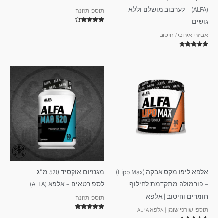
(ALFA) – לערבוב מושלם וללא
תוספי תזונה
גושים
דורג
4.00
אביזרי אירובי / חיטוב
מתוך 5
דורג
5.00
מתוך 5
אלפא ליפו מקס אבקה (Lipo Max)
מגנזיום אוקסיד 520 מ"ג
– פורמולה מתקדמת לחילוף
לספורטאים – אלפא (ALFA)
חומרים וחיטוב | אלפא
תוספי תזונה
תוספי שורפי שומן | אלפא ALFA
דורג