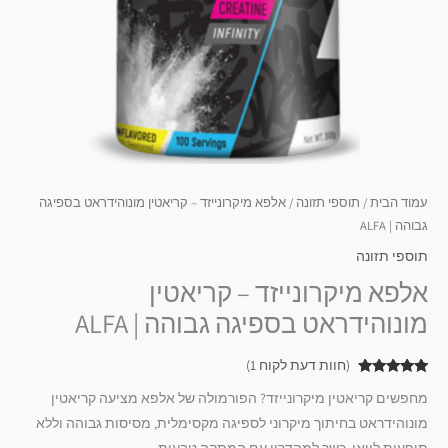
עמוד הבית
/
תוספי תזונה
/ אלפא מיקרונייזד – קריאטין מונוהידראט בספיגה
גבוהה | ALFA
תוספי תזונה
אלפא מיקרונייזד – קריאטין
מונוהידראט בספיגה גבוהה | ALFA
(חוות דעת לקוח
1
)
1
מדורג
5.00
מחפשים קריאטין מיקרונייזד? הפורמולה של אלפא מציעה קריאטין
מתוך 5
מבוסס על
מונוהידראט בחיתוך מיקרוני לספיגה מקסימלית, מסיסות גבוהה וללא
דירוגים של
לקוחות
תופעות לוואי. כשר למהדרין עם המתקה טבעית.