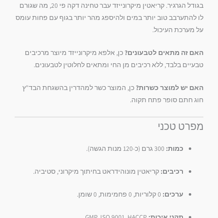
בגודל הגרגיר. קריאטין מיקרונייזד עבר טחינה דקה פי 20, מה שגורם
לו להתערבב טוב יותר במים ולהיספג מהר יותר בגוף עם פחות עומס
על מערכת העיכול.
האם זה מתאים לטבעונים?
כן, אלפא מיקרונייזד מיוצר מרכיבים
טבעיים בלבד, ללא רכיבים מן החי ומתאים לחלוטין לטבעונים.
האם יש למוצר כשרות?
כן, המוצר כשר למהדרין בהשגחת הבד"ץ
חוג חתם סופר פתח תקוה.
מפרט טכני
כמות:
300 גרם (כ-120 מנות הגשה).
רכיבים:
קריאטין מונוהידראט בחיתוך מיקרוני, סטיביה.
ערכים:
0 קלוריות, 0 פחמימות, 0 שומן.
תקני איכות:
GMP, ISO 9001, HACCP.