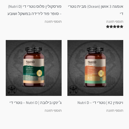
אומגה 3 אושן (Ocean) מבית נוטרי
פורסקולין פלוס נוטרי די (Nutri D)
די
– סופר פוד לירידה במשקל ושובע
תוספי תזונה
תוספי תזונה
דורג
5.00
מתוך 5
ויטמין K2 | נוטרי די – Nutri D
ג׳ינקו בילובה | Nutri D – נוטרי די
תוספי תזונה
תוספי תזונה