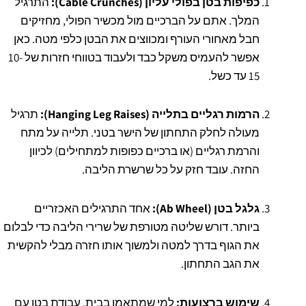
כפיפות בטן בפולי עליון (Cable Crunches):
התרגיל
המלך. אתם על הברכיים מול מכשיר הפולי, מחזיקים
חבל מאחורי העורף ומכווצים את הבטן כלפי מטה. כאן
אפשר להעמיס משקל כבד ולעבוד בטווחי חזרות של 10-
15 עד כשל.
הרמות רגליים בתלייה (Hanging Leg Raises):
תרגיל
מעולה לחלק התחתון של הישר בטני. תלייה על מתח
והרמת רגליים (או ברכיים כפופות למתחילים) לכיוון
החזה. עובד חזק על כל שרשרת הליבה.
גלגל בטן (Ab Wheel):
אחד התרגילים האכזריים
ביותר. דורש שליטה מטורפת של שרירי הליבה כדי לבלום
את הגוף בדרך למטה ולמשוך אותו חזרה מבלי להקשית
את הגב התחתון.
שימוש ברצועות:
למי שמתאמן בבית, עבודת בטן עם