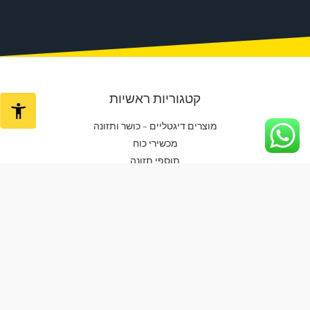
קטגוריות ראשיות
מוצרים דיגטליים – כושר ותזונה
מכשירי כוח
תוספי תזונה
אביזרי אירובי / חיטוב
גומיות ורצועות אימון
יוגה / פילאטיס / פיזיו
אביזרים נלווים
ביגוד
ביגוד גברים
ביגוד נשים