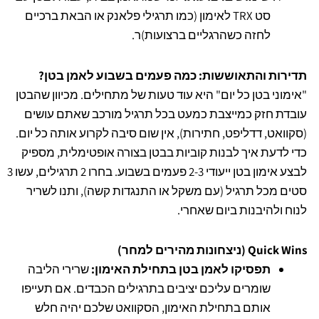
סט TRX לאימון (כמו תרגילי פלאנק או הבאת ברכיים
לחזה כשהרגליים ברצועות)ר.
תדירות והתאוששות: כמה פעמים בשבוע לאמן בטן?
"אימוני בטן כל יום" היא עוד טעות של מתחילים. מכיוון שהבטן
עובדת חזק כמייצבת כמעט בכל תרגיל מורכב שאתם עושים
(סקוואט, דדליפט, חתירות), אין שום סיבה לקרוע אותה כל יום.
כדי לדעת איך לבנות קוביות בבטן בצורה אופטימלית, מספיק
לבצע אימון בטן ייעודי 2-3 פעמים בשבוע. בחרו 2 תרגילים, עשו 3
סטים מכל תרגיל (עם משקל או התנגדות קשה), ותנו לשריר
לנוח ולהיבנות ביום שאחרי.
Quick Wins (ניצחונות מהירים למחר)
תפסיקו לאמן בטן בתחילת האימון:
שרירי הליבה
שומרים עליכם יציבים בתרגילים הכבדים. אם תעייפו
אותם בתחילת האימון, הסקוואט שלכם יהיה חלש