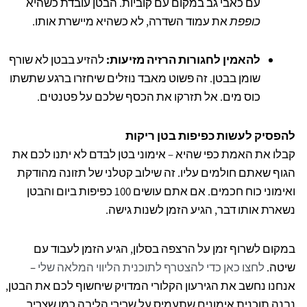
עם כאבי גב במקום עם קוביות. הבטן עובדת כשהיא
כופפת
את עמוד השדרה, לא כשהיא מיישרת אותו.
להאמין לחגורות הרזיה מזיעות:
להזיע בבטן לא שורף
שומן בבטן. זה פשוט מאבד נוזלים שיחזרו ברגע שתשתו
כוס מים. אל תזרקו את הכסף שלכם על פטנטים.
להפסיק לעשות כפיפות בטן ריקות
קבלו את האמת כפי שהיא – אימוני בטן לבדם לא יתנו לכם את
הגוף שאתם חולמים עליו. זה שילוב קטלני של תזונה מהודקת
ואימוני כוח חכמים. אם אתם עושים 100 כפיפות ביום והבטן
נשארת אותו דבר, הגיע הזמן לשנות גישה.
במקום לשרוף זמן על הרצפה בסלון, הגיע הזמן לעבוד עם
שיטה.
לחצו כאן כדי להצטרף לתוכנית הליווי המלאה שלי
–
אנחנו נחשב את הגירעון הקלורי המדויק שיחשוף לכם את הבטן,
נבנה תוכנית אימונים שתעמיס על שרירי הליבה כמו שצריך,