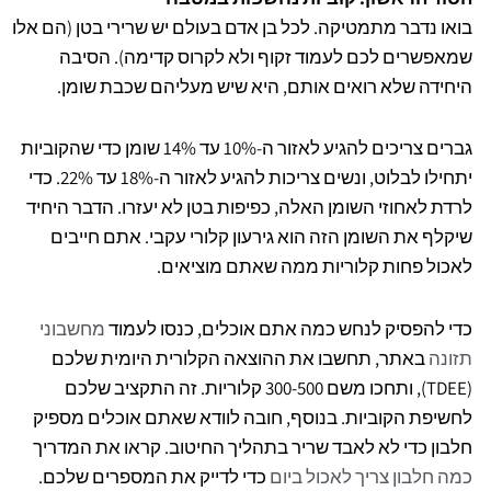
בואו נדבר מתמטיקה. לכל בן אדם בעולם יש שרירי בטן (הם אלו
שמאפשרים לכם לעמוד זקוף ולא לקרוס קדימה). הסיבה
היחידה שלא רואים אותם, היא שיש מעליהם שכבת שומן.
גברים צריכים להגיע לאזור ה-10% עד 14% שומן כדי שהקוביות
יתחילו לבלוט, ונשים צריכות להגיע לאזור ה-18% עד 22%. כדי
לרדת לאחוזי השומן האלה, כפיפות בטן לא יעזרו. הדבר היחיד
שיקלף את השומן הזה הוא גירעון קלורי עקבי. אתם חייבים
לאכול פחות קלוריות ממה שאתם מוציאים.
כדי להפסיק לנחש כמה אתם אוכלים, כנסו לעמוד
מחשבוני
תזונה
באתר, תחשבו את ההוצאה הקלורית היומית שלכם
(TDEE), ותחכו משם 300-500 קלוריות. זה התקציב שלכם
לחשיפת הקוביות. בנוסף, חובה לוודא שאתם אוכלים מספיק
חלבון כדי לא לאבד שריר בתהליך החיטוב. קראו את המדריך
כמה חלבון צריך לאכול ביום
כדי לדייק את המספרים שלכם.