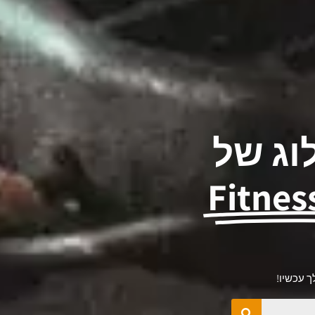
וג של
Fitnes
 עכשיו!