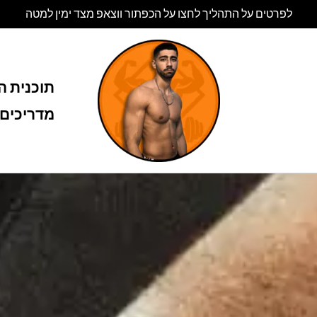
לפרטים על התהליך לחצו על הכפתור ווצאפ מצד ימין למטה
תוכנית הל
מדריכים 