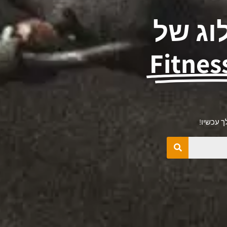
וג של
Fitnes
 עכשיו!