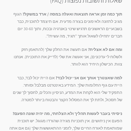
שאלות ותשובות נפוצות (FAQ)
תוך כמה זמן אראה תוצאות ואעלה במסה / ארד במשקל?
הגוף
מגיב לתזונה ולאימונים בצורה מדעית. אם תיצמד לתוכנית, כבר
בשבועיים הראשונים תרגיש שינוי באנרגיה ובכוח, ותוך 30-60 יום
חברים יתחילו לשאול אותך "תגיד, מה עשית?".
ומה אם לא אצליח?
אם תעשה את החלק שלך (להתאמן חזק
ולשלוח לי עדכונים), אני אעשה את שלי (לדייק את התוכנית). אנחנו
צוות. הכישלון היחיד הוא לוותר.
למה שאצטרך אותך אם אני יכול לבד?
אם היית יכול לבד, כבר
היית עם גוף החלומות שלך. המידע באינטרנט מבלבל וסותר.
התפקיד שלי הוא לקחת את המדע, הניסיון והכלים, לחסוך לך שנים
של תסכול, ולתת לך את המסלול הקצר והבטוח ביותר למטרה.
ניסיתי בעבר לעשות תהליך ולא הצלחתי, מה יהיה שונה הפעם?
הפעם אין ניחושים. אין תוכניות מגירה שהורדו מגוגל. יש תוכנית
שמותאמת לאורח החיים שלך, לזמני ההתאוששות שלך (גם אם אתה