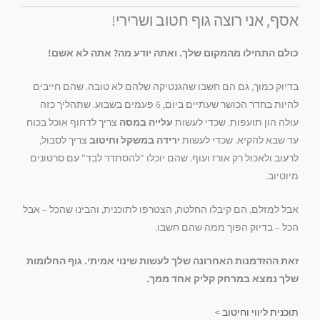
אסף, אני רוצה גוף חטוב ושרירי!
כולם התחילו מהמקום שלך. ואתה יודע מה? אתה לא אשם!
בדיוק כמוך, גם הם חשבו שהגנטיקה שלהם לא טובה. שהם חייבים
להיות בחדר הכושר שעתיים ביום, 6 פעמים בשבוע. שתהליך כזה
עולה הון תועפות. שכדי לעשות
עלייה במסה
צריך לדחוף אוכל בכוח
עד שבא להקיא. שכדי לעשות
ירידה במשקל וחיטוב
צריך לסבול,
לרעוב ולאכול רק אורז ועוף. שהם יוכלו "להסתדר לבד" עם סרטונים
מיוטיוב.
אבל למזלם, הם קיבלו החלטה, הצטרפו לתוכנית, והבינו שהכל – אבל
הכל – בדיוק הפוך ממה שהם חשבו.
זאת ההזדמנות האחרונה שלך לעשות שינוי אמיתי.
גוף החלומות
שלך נמצא במרחק קליק אחד ממך.
תוכנית ליווי וחיטוב >