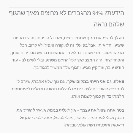
הידעת? 94% מהגברים לא מרוצים מאיך שהגוף
שלהם נראה.
בא לך להשיג את הגוף שתמיד רצית, ואת כל הביטחון וההזדמנויות
שיגיעו יחד איתו. אבל בפועל? זה לא קורה ואפילו לא קרוב. הכל
מרגיש מסובך מדי ושום דבר לא זז. המחשבות בראש מטרידות אותך,
והפחד שזה יהיה המצב שלך לכל החיים משתק. ובלי לשים לב – עוד
חודש עובר, עוד קיץ מגיע, והגוף שלך ממשיך לבגוד בך.
וואלה, גם אני הייתי במקום שלך.
עם גוף שלא אהבתי, שגרם לי
להתבייש להוריד חולצה בים או להעלות תמונה נורמלית לאינסטגרם.
חלמתי בדיוק כמוך לשנות אותו.
בטח אתה שואל את עצמך –
איך לעלות במסה או איך להוריד את
הבטן מבלי לגור בחדר הכושר, מבלי לסבול, ומבלי לבזבז זמן על
דיאטות ותוכניות רשת שלא עובדות?