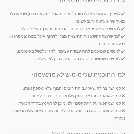
למי התוכנית שלי מתאימה?
✔️ לשחיף הממוצע או לבחור ה"סקיני-פאט" (רזה עם כרס) שנמאס לו
מאיך שהוא נראה ורעב לשינוי.
✔️ למי שרוצה לשפר את הביטחון, הנוכחות והערך העצמי שלו.
✔️ למי שרוצה להשיג את התוצאה מבלי לדחוף אוכל בכוח (במסה) או
לרעוב (בחיטוב).
✔️ לאנשים שמוכנים לתת עבודה עצימה ולהגיע לכשל באימונים.
✔️ לאנשים שחושבים שהם ניסו הכל ועדיין לא הצליחו.
למי התוכנית שלי מ-מ-ש לא מתאימה?
❌ למי שרוצה להישאר עם התירוצים והגוף שלא מספק אותו.
❌ למי שאוהב לבזבז את הזמן שלו ולדחות דברים למחר.
❌ למי שמחפש "גלוריית קסם" ולא מוכן להתאמץ בחדר הכושר.
❌ למי שחושב שהוא כבר יודע הכל (למרות שהתוצאות שלו מראות
אחרת).