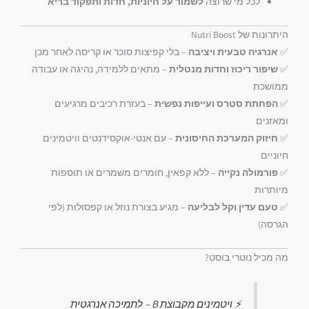
לכל מי שרוצה
לשמור על חיוניות, חדות ותפקוד בריא
היתרונות של Nutri Boost
✅
אנרגיה טבעית ויציבה
– בלי קפיצות סוכר או קריסה לאחר מכן
✅
שיפור ריכוז וחדות מנטלית
– מתאים ללמידה, נהיגה או עבודה
ממושכת
✅
הפחתת סטרס ועייפות נפשית
– בעזרת רכיבים מרגיעים
ומאזנים
✅
חיזוק המערכת החיסונית
– עם אנטי-אוקסידנטים וויטמינים
חיוניים
✅
פורמולה נקייה
– ללא קפאין, חומרים משמרים או תוספות
מיותרות
✅
טעם עדין וקל לבליעה
– מגיע בצורת נוזל או קפסולות (לפי
הגרסה)
מה מכיל נוטרי בוסט?
⚡ ויטמינים מקבוצת B – לתמיכה אנרגטית