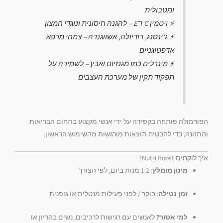
ומטבולית
⚡ ויטמין C ו־E – להגנה חיסונית ונוגדי חמצון
⚡ ג'ינסנג, רודיולה, אשווגנדה – צמחי מרפא
אדפטוגניים
⚡ מינרלים כמו מגנזיום ואבץ – לשמירה על
תפקוד תקין של מערכת העצבים
הפורמולה פותחה בקפידה על ידי אנשי מקצוע בתחום הבריאות
והתזונה, כדי להבטיח תוצאות מורגשות מהשימוש הראשון.
איך לוקחים Nutri Boost?
מינון מומלץ
: 1-2 מנות ביום, לפי הצורך
זמן נטילה
: בוקר / לפני פעילות מנטלית או גופנית
למי אסור?
לאנשים עם רגישות לרכיבים, נשים בהריון או