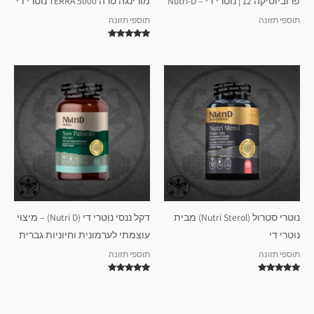
פרוביוטיקה 12 | נוטרי די – Nutri-D
מורינגה טרה TERRA 5000 נוטרי די
תוספי תזונה
תוספי תזונה
דורג
5.00
מתוך 5
נוטרי סטרול (Nutri Sterol) מבית
דקל ננסי נוטרי די (Nutri D) – מיצוי
נוטרי די
עוצמתי לערמונית וחיוניות גברית
תוספי תזונה
תוספי תזונה
דורג
דורג
5.00
5.00
מתוך 5
מתוך 5