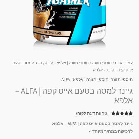
עמוד הבית
/
תוספי תזונה
/
תוספי תזונה | אלפא - ALFA
/ גיינר למסה בטעם
אייס קפה | ALFA – אלפא
תוספי תזונה
,
תוספי תזונה | אלפא - ALFA
גיינר למסה בטעם אייס קפה | ALFA –
אלפא
(
2
חוות דעת לקוח)
2
מדורגים
5.00
גיינר למסה בטעם אייס קפה | ALFA – אלפא
מתוך 5
מבוסס על
לרכישה במחיר מיוחד >
דירוגים של
לקוחות