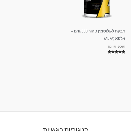
אבקת ל-גלוטמין טהור 500 גרם –
אלפא (ALFA)
תוספי תזונה
דורג
5.00
מתוך 5
קטגוריות ראשיות