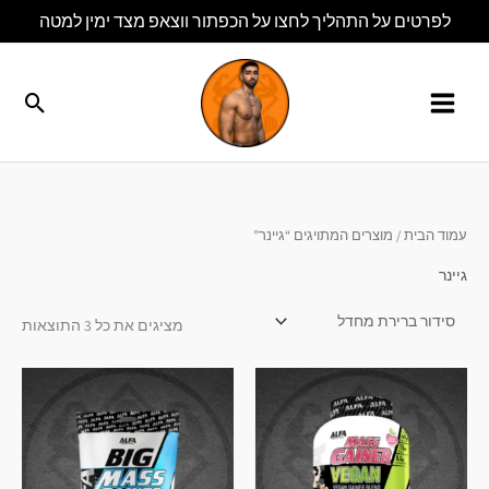
ילוג
לפרטים על התהליך לחצו על הכפתור ווצאפ מצד ימין למטה
תוכן
חיפו
עמוד הבית
/ מוצרים המתויגים “גיינר”
גיינר
מציגים את כל ⁦3⁩ התוצאות