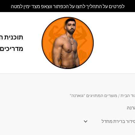
לפרטים על התהליך לחצו על הכפתור ווצאפ מצד ימין למטה
תוכנית הל
מדריכים 
ד הבית
/ מוצרים המתויגים “גוארנה”
רנה