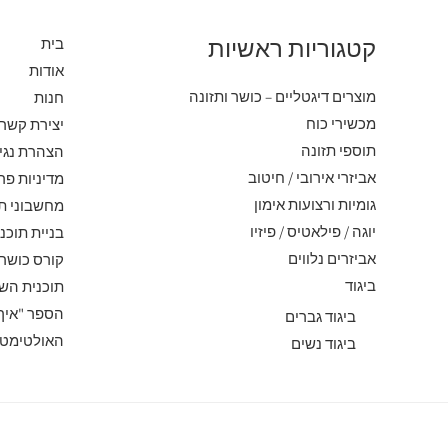
קטגוריות ראשיות
בית
אודות
מוצרים דיגטליים – כושר ותזונה
חנות
מכשירי כוח
יצירת קשר
תוספי תזונה
הצהרת נגי
אביזרי אירובי / חיטוב
מדיניות פר
גומיות ורצועות אימון
מחשבוני ת
יוגה / פילאטיס / פיזיו
בניית תוכני
אביזרים נלווים
קורס כושר 
ביגוד
תוכנית השותפים של
הספר "איך 
ביגוד גברים
האולטימטי
ביגוד נשים