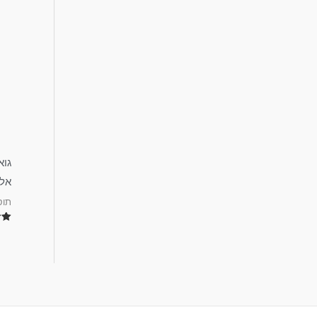
אל
תוס
דורג
.00
מתוך