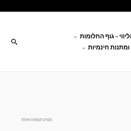
יווי – גוף החלומות
חיפוש
ומתנות חינמיות
מציג תוצאה אחת