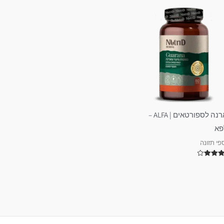
גוארנה לספורטאים | ALFA –
פא
פי תזונה
4
 5