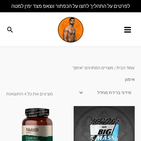
ילוג
לפרטים על התהליך לחצו על הכפתור ווצאפ מצד ימין למטה
תוכן
חיפו
עמוד הבית
/ מוצרים המתויגים “אימון”
אימון
מציגים את כל ⁦4⁩ התוצאות