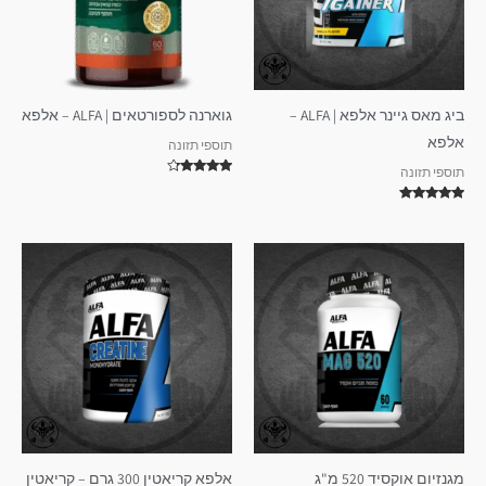
ביג מאס גיינר אלפא | ALFA –
גוארנה לספורטאים | ALFA – אלפא
אלפא
תוספי תזונה
תוספי תזונה
דורג
4.00
מתוך 5
דורג
5.00
מתוך 5
מגנזיום אוקסיד 520 מ"ג
אלפא קריאטין 300 גרם – קריאטין