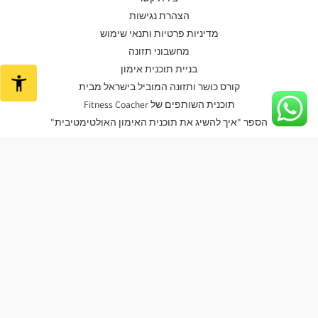
הצהרת נגישות
מדיניות פרטיות ותנאי שימוש
מחשבוני תזונה
בניית תוכנית אימון
קורס כושר ותזונה המוביל בישראל מבית
תוכנית השותפים של Fitness Coacher
הספר "איך להשיג את תוכנית האימון האולטימטיבית"
קורס כושר ותזונה המוביל בישראל מבית
הספר "איך להשיג את תוכנית האימון האולטימטיבית"
בניית תוכנית אימון
ספרון חינם – "10 החוקים לשגרת אימונים מנצחת"
Free-guid