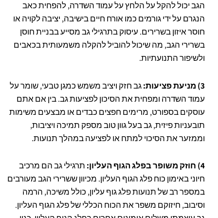
הגב יכול להקל על הלחץ על עמוד השדרה, להפחית כאב
הנגרם על ידי גורמים כמו אורח חיים בישיבה, יציבה לקויה או
חוסר איזון בשרירים. עיסוק בתרגילי גב מסייע בבניית חוסן
בשרירי הגב, מה שיכול להוביל להקלה משמעותית בכאבים
ולשיפור התנועתיות.
3) מניעת פציעות:
גב חזק ויציב משמש כמגן טבעי, שומר על
עמוד השדרה ומפחית את הסיכון לפציעות גב. בין אם אתם
עוסקים בספורט, מרימים חפצים כבדים או מבצעים משימות
תובעניות פיזית, גב בעל גוון טוב מספק תמיכה ויציבות,
וממזער את הסיכוי למתח או לפציעה במהלך תנועות.
4) חוזק משופר בפלג הגוף העליון:
תרגילי גב הם מרכיב
חיוני באימון כוח פלג הגוף העליון. מכיוון ששרירי הגב מעורבים
במספר רב של תנועות פלג גוף עליון, כולל משיכה, הרמה
וסיבוב, חיזוקם משפר את הכוח הכללי של פלג הגוף העליון.