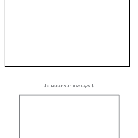
⬇️ עקבו אחרי באינסטגרם⬇️