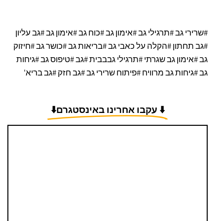
#שרירי גב #תרגילי גב #אימון גב #כוח גב #אימון גב #גב עליון
#גב תחתון #הקלה על כאבי גב #בריאות גב #כושר גב #חיזוק
גב #אימון גב שגרתי #תרגילי גבבבית #גב #טיפוס גב #גיחות
גב #גיחות גב מרוויח #פיתוח שרירי גב #גב חזק #גב בריא'
⬇️ עקבו אחרינו באינסטגרם⬇️