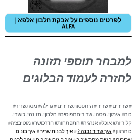
לפרטים נוספים על אבקת חלבון
אלפא |
ALFA
למבחר תוספי תזונה
לחזרה לעמוד הבלוגים
# שרירים
# שריר
# היתפסותשרירים
# גדילה
# מסתשריר
#
כוח
# אימון
# מסה
# שריריםתפוסים
# חלבון
# תזונה
# כושר
#
קלוריות
# אוכל
# אנרגיה
# התפתחות
# חדרכושר
# מוטיבציה
#
כוחרצון
#
איך שריר נבנה ?
# איך לבנות שריר # איך בונים
שרירים # בניית מסת שריר # איך בונים שרירים # איך לבנות