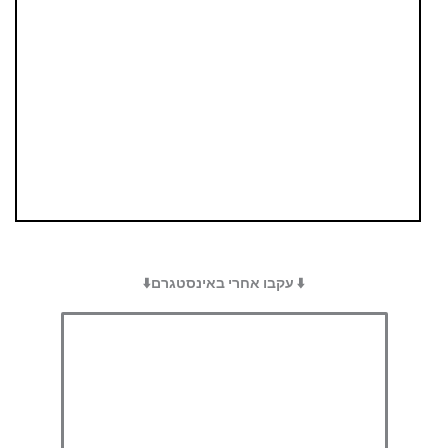
⬇️ עקבו אחרי באינסטגרם⬇️