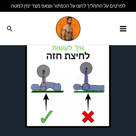
ילוג
לפרטים על התהליך לחצו על הכפתור ווצאפ מצד ימין למטה
תוכן
חיפו