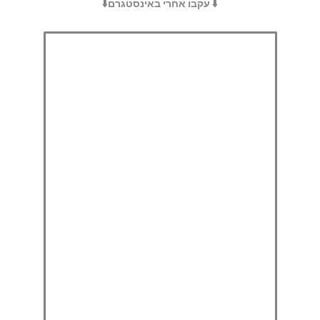
⬇️ עקבו אחרי באינסטגרם⬇️