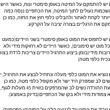
יש להתמקם על המיטה באופן סימטרי ונוח, כאשר הישב
שכמות נעולים לתוך המיטה, את הכתפיים ננסה כמה
ותר לקחת לאחור ולהבליט כלפי חוץ את החזה, כמו כן
קם את הרגליים בצורה יציבה על הקרקע.
יש לתפוס את המוט באופן סימטרי בשני היידים(כמעט
ל מוט יש סימונים), כאשר היידים לא רחוקות מידי ולא
ובות מידי(בזמן ביצוע התרגיל היידים צריכות לרדת בצור
כית כלפי מטה)
נוציא את המוט כלפי מעלה ונתחיל לבצע את התרגיל, י
ים לב שמפרק היד ישר ולא מקופל כלפי מטה, כמו כן
בעת ההורדה נשים לב שהמרפקים בזווית 45 מעלות לגוף,
 צמודות מידי ולא בקו של הכתפיים(בדיוק באמצע).
נוריד את המוט עד לנגיעה קלה על החזה(קו הפטמות)