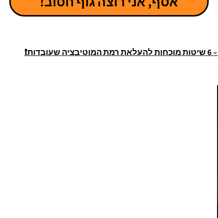
אסף, אני רוצה גוף חטוב!
ות❗