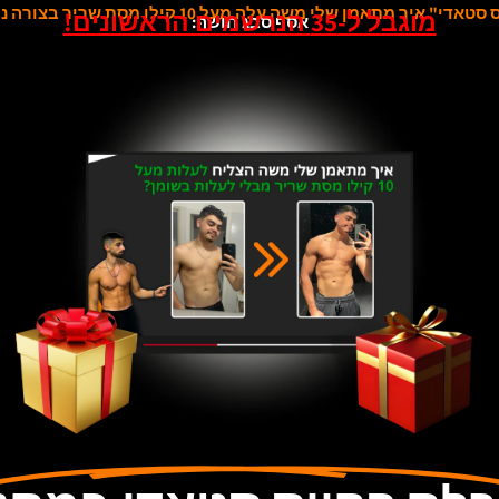
טאדי" איך מתאמן שלי משה עלה מעל 10 קילו מסת שריר בצורה נקייה
מוגבל ל-35 הנרשמים הראשונים!
אסף סבג חושף: