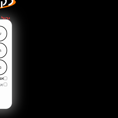
לקב
יכול 
שם מלא
אימיי
טלפון
אנ
אנ