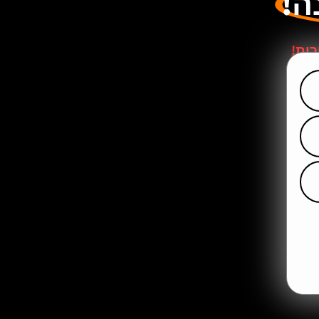
ה!
רות!