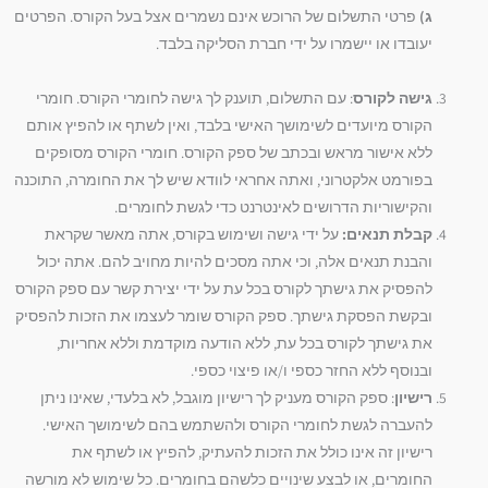
ג)
פרטי התשלום של הרוכש אינם נשמרים אצל בעל הקורס. הפרטים
יעובדו או יישמרו על ידי חברת הסליקה בלבד.
גישה לקורס
: עם התשלום, תוענק לך גישה לחומרי הקורס. חומרי
הקורס מיועדים לשימושך האישי בלבד, ואין לשתף או להפיץ אותם
ללא אישור מראש ובכתב של ספק הקורס. חומרי הקורס מסופקים
בפורמט אלקטרוני, ואתה אחראי לוודא שיש לך את החומרה, התוכנה
והקישוריות הדרושים לאינטרנט כדי לגשת לחומרים.
קבלת תנאים:
על ידי גישה ושימוש בקורס, אתה מאשר שקראת
והבנת תנאים אלה, וכי אתה מסכים להיות מחויב להם. אתה יכול
להפסיק את גישתך לקורס בכל עת על ידי יצירת קשר עם ספק הקורס
ובקשת הפסקת גישתך. ספק הקורס שומר לעצמו את הזכות להפסיק
את גישתך לקורס בכל עת, ללא הודעה מוקדמת וללא אחריות,
ובנוסף ללא החזר כספי ו/או פיצוי כספי.
רישיון
: ספק הקורס מעניק לך רישיון מוגבל, לא בלעדי, שאינו ניתן
להעברה לגשת לחומרי הקורס ולהשתמש בהם לשימושך האישי.
רישיון זה אינו כולל את הזכות להעתיק, להפיץ או לשתף את
החומרים, או לבצע שינויים כלשהם בחומרים. כל שימוש לא מורשה