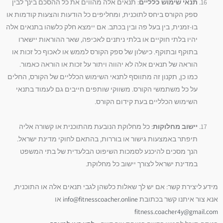
תנאי שימוש כלליים
: תנאים אלה מהווים את כל ההסכם בינך לבין
ספק הקורס ביחס לתוכנית, ומחליפים כל הודעות והצעות קודמות או
בו-זמנית, בין בעל פה ובין בכתב. אם יימצא חלק כלשהו בתנאים אלה
יהיו בלתי חוקיים או בלתי ניתנים לאכיפה, שאר ההוראות יישארו
בתוקף ובתוקף. כישלון של ספק הקורס לממש או לאכוף כל זכות או
הוראה של תנאים אלה לא יהווה ויתור על זכות או הוראה כאמור.
כמו כן, תקנון זה מתווסף לתנאי השימוש הכלליים של הקורס, החלים
על כל משתמשי הקורס. משווקי שותפים חייבים גם לעמוד בתנאי
השימוש הכלליים בעת קידום הקורס.
יישוב מחלוקות
: כל מחלוקת הנובעת מהתוכנית או קשורה אליה
תיפתר באמצעות גישור או בוררות, בהתאם לחוקי מדינת ישראל.
הנך מסכים להיכנע לסמכות השיפוט הבלעדית של בתי המשפט
במדינת ישראל לצורך יישוב כל מחלוקת.
מידע ליצירת קשר: אם יש לך שאלות כלשהן לגבי תנאים אלה או התוכנית,
אנא צור איתנו קשר בכתובת
info@fitnesscoacher.online
או
fitness.coacher4y@gmail.com