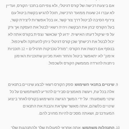
אם ביצעת רכישה של קורס דגיטלי, ולא צפיתם בתכני הקורס, ועדיין
לא עברו 24 שעות ממועד הרכישה, תוכל להגיש בקשת ביטול עם
צירוף הסיבה לביטול דרך צור קשר, או בכל אפשרות ליצירת קשר,
בעל הקורס יבחן את הבקשה ויהיה רשאי לבטל את העסקה אך ורק
על פי שיקול דעתו האישית. ידוע לך שכאשר וצפית בקורס אתה לא
יכול לבטל את רכישתך שכן קורס דגיטלי ניתן להעתקה ולשיכפול.
בנוסף אם רכשת את הקורס :"מודל טכניקות תרגילים + 12 תוכניות
אימון" לא יתאפשר ביטול והחזר וזאת מכיוון שתוכניות האימון
ניתנות להורדה מממשק הקורס ולשכפול.
שינויים בתנאי השימוש
: ספק הקורס רשאי לבצע שינויים בתנאים
אלה בכל עת, ויעשה מאמצים סבירים להודיע למשתמשים על כל
שינוי משמעותי. על ידי המשך הגישה והשימוש בקורס לאחר ביצוע
שינויים כלשהם, אתה מאשר שקראת והבנת את התנאים
המעודכנים, ושאתה מסכים להיות מחויב להם.
התנהלות משתמש
: אתה אחראי לפעולות שלך ולהתנהגות שלך