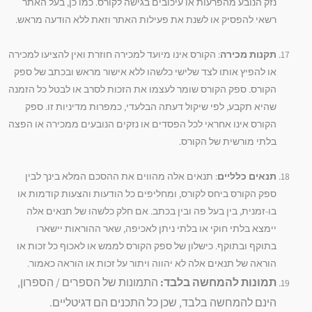
נזק הנובע מהפרעות או עיכובים בגישה לקורס. כמו כן, בעל האתר
רשאי להפסיק או לשנת את פעילות האתר וזאת ללא הודעה מראש.
תקנות מכירה
: הקורס אינו מיועד למכירה חוזרת ואין להציעו למכירה
או להפיץ אותו לצד שלישי כלשהו ללא אישור מראש ובכתב של ספק
הקורס. ספק הקורס שומר לעצמו את הזכות לסרב או לבטל כל הזמנה
שהיא תקבע, לפי שיקול דעתה הבלעדי, כמפרות מדיניות זו. ספק
הקורס אינו אחראי לכל הפסדים או נזקים הנובעים ממכירה או הפצה
בלתי מורשית של הקורס.
תנאים כלליים
: תנאים אלה מהווים את ההסכם המלא בינך לבין
ספק הקורס ביחס לקורס, ומחליפים כל הודעות והצעות קודמות או
בו-זמנית, בין בעל פה ובין בכתב. אם חלק כלשהו של תנאים אלה
יימצא בלתי חוקי או בלתי ניתן לאכיפה, שאר ההוראות יישארו
בתוקף ובתוקף. כישלון של ספק הקורס לממש או לאכוף כל זכות או
הוראה של תנאים אלה לא יהווה ויתור על זכות או הוראה כאמור.
תמונות להמחשה בלבד:
התמונות של הספרים / הספרון,
הינם להמחשה בלבד, שכן כל התכנים הם דגיטליים.