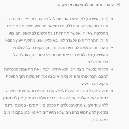
היעדר אחריות לפציעות או נזקים:
[נותן השירות] לא יישא באחריות לכל פציעה, נזק פיזי, נזק נפשי,
או כל נזק אחר שייגרם ללקוח כתוצאה מביצוע פעולות בתוכנית
מהסיבה שאין לו אפשרות להיות נוכח ולשים לב לאופן הביצוע
היות והתהליך הינו על גדר ליווי באונליין ואינו מחליף ייעוץ רפואי.
האחריות המלאה לביצוע ההנחיות, תוך הקפדה על יכולותיו
האישיות, מגבלותיו הבריאותיות ותנאי הסביבה, מוטלת על
הלקוח בלבד.
הלקוח מאשר ומצהיר כי הוא אחראי לבחון את התאמת ההנחיות
למצבו הבריאותי והפיזי, וכי הוא יבצע את הפעולות תוך הפעלת
שיקול דעת מלא.
ידוע למקבל השירות שעליו לבצע את התכנים והאימונים בצורה
בטוחה *אין לאלתר, אין לעשות דברים שלא רשומים, אין להתאמן
ללא ציוד ולבוש מתאים( (לרבות כפכפים / יחפים / במכנסי ג'ינס
וכו) אין להשתמש בחפצים שלא מיועדים לאימון כגון בקבוקי מים
/ אבנים וכו.