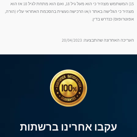
15) המשתמש מצהיר כי הוא מעל גיל 18, ואם הוא מתחת לגיל 18 אז הוא
מצהיר כי הגלישה באתר ו/או הרכישה נעשית בהסכמת האחראי עליו (הורה,
אפוטרופוס) כנדרש בדין.
העריכה האחרונה שהתבצעה: 20/04/2023
עקבו אחרינו ברשתות