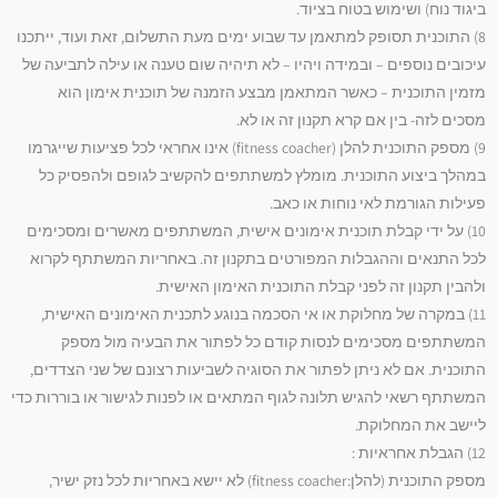
ביגוד נוח) ושימוש בטוח בציוד.
8) התוכנית תסופק למתאמן עד שבוע ימים מעת התשלום, זאת ועוד, ייתכנו
עיכובים נוספים – ובמידה ויהיו – לא תיהיה שום טענה או עילה לתביעה של
מזמין התוכנית – כאשר המתאמן מבצע הזמנה של תוכנית אימון הוא
מסכים לזה- בין אם קרא תקנון זה או לא.
9) מספק התוכנית להלן (fitness coacher) אינו אחראי לכל פציעות שייגרמו
במהלך ביצוע התוכנית. מומלץ למשתתפים להקשיב לגופם ולהפסיק כל
פעילות הגורמת לאי נוחות או כאב.
10) על ידי קבלת תוכנית אימונים אישית, המשתתפים מאשרים ומסכימים
לכל התנאים וההגבלות המפורטים בתקנון זה. באחריות המשתתף לקרוא
ולהבין תקנון זה לפני קבלת התוכנית האימון האישית.
11) במקרה של מחלוקת או אי הסכמה בנוגע לתכנית האימונים האישית,
המשתתפים מסכימים לנסות קודם כל לפתור את הבעיה מול מספק
התוכנית. אם לא ניתן לפתור את הסוגיה לשביעות רצונם של שני הצדדים,
המשתתף רשאי להגיש תלונה לגוף המתאים או לפנות לגישור או בוררות כדי
ליישב את המחלוקת.
12) הגבלת אחראיות :
מספק התוכנית (להלן:fitness coacher) לא יישא באחריות לכל נזק ישיר,