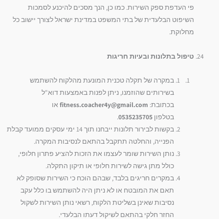
פי העדפת ספק השירות. כמו כן, הנך מסכים להיכנע לסמכות
השיפוט הבלעדית של בתי המשפט במדינת ישראל לצורך יישוב כל
מחלוקת.
טיפול בתלונות ובעיות חריגות
במקרה של תקלה טכנית המונעת מהלקוח להשתמש
בשירותים שהוזמנו, ניתן לפנות באמצעות דוא"ל
בכתובת:
fitness.coacher4y@gmail.com
או
בטלפון
0535235705
.
בקשות לבירור תלונות ייבחנו תוך 14 ימי עסקים ממועד קבלת
הפנייה, והחלטה תתקבל בהתאם לנסיבות המקרה.
נותן השירות שומר לעצמו את הזכות להציע פתרון חלופי,
כולל מתן גישה לשירות חלופי או תיקון התקלה.
במקרים חריגים בלבד, שבהם הוכח כי השירות שסופק לא
תאם את המובטח או לא ניתן היה להשתמש בו כלל עקב
נסיבות שאינן בשליטת הלקוח, רשאי נותן השירות לשקול
החזר חלקי בהתאם לשיקול דעתו הבלעדי.