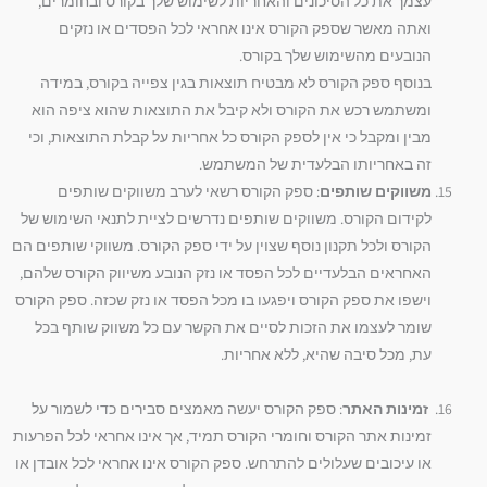
עצמך את כל הסיכונים והאחריות לשימוש שלך בקורס ובחומרים,
ואתה מאשר שספק הקורס אינו אחראי לכל הפסדים או נזקים
הנובעים מהשימוש שלך בקורס.
בנוסף ספק הקורס לא מבטיח תוצאות בגין צפייה בקורס, במידה
ומשתמש רכש את הקורס ולא קיבל את התוצאות שהוא ציפה הוא
מבין ומקבל כי אין לספק הקורס כל אחריות על קבלת התוצאות, וכי
זה באחריותו הבלעדית של המשתמש.
משווקים שותפים
: ספק הקורס רשאי לערב משווקים שותפים
לקידום הקורס. משווקים שותפים נדרשים לציית לתנאי השימוש של
הקורס ולכל תקנון נוסף שצוין על ידי ספק הקורס. משווקי שותפים הם
האחראים הבלעדיים לכל הפסד או נזק הנובע משיווק הקורס שלהם,
וישפו את ספק הקורס ויפגעו בו מכל הפסד או נזק שכזה. ספק הקורס
שומר לעצמו את הזכות לסיים את הקשר עם כל משווק שותף בכל
עת, מכל סיבה שהיא, ללא אחריות.
זמינות האתר
: ספק הקורס יעשה מאמצים סבירים כדי לשמור על
זמינות אתר הקורס וחומרי הקורס תמיד, אך אינו אחראי לכל הפרעות
או עיכובים שעלולים להתרחש. ספק הקורס אינו אחראי לכל אובדן או