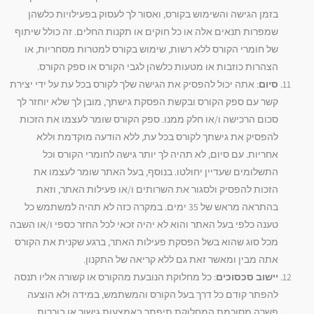
בזמן הגישה והשימוש בקורס, ואסור לך לעסוק בפעילויות כלשהן
שמפרות תנאים אלה או כל חוקים או תקנות החלים. זה כולל שיתוף
של חומרי הקורס ללא רשות, שימוש בקורס למטרות מסחריות, או
הצהרות כוזבות או מטעות כלשהן לגבי הקורס או ספק הקורס.
סיום
: אתה יכול להפסיק את הגישה שלך לקורס בכל עת על ידי יצירת
קשר עם ספק הקורס ובקשת הפסקת גישתך, מובן לך שלא יוחזר לך
סכום הרכישה ו/או חלק ממנו. ספק הקורס שומר לעצמו את הזכות
להפסיק את גישתך לקורס בכל עת, ללא הודעה מוקדמת וללא
אחריות. עם סיום, לא תהיה לך יותר גישה לחומרי הקורס וכל
התשלומים שעדיין יחולטו. בנוסף,
בעל האתר שומר לעצמו את
הזכות להפסיק ולסגור את השרותים ו/או פעילות האתר, וזאת
בהתראה מראש של 35 ימים. במקרה כזה לא תהיה למשתמש כל
טענה כלפי בעל האתר והוא לא יהיה זכאי לכל החזר כספי ו/או השבה
מכל סוג שהוא בשל הפסקת פעילות האתר, ברגע שקנית את הקורס
אתה מבין ומאשר זאת גם ללא קריאה של התקנון.
יישוב סכסוכים
: כל מחלוקת הנובעת מהקורס או קשורה אליו תנסה
להפתר קודם כל דרך בעל הקורס והמשתמש, במידה ולא הוצעה
פשרה מסוכמת המחלוקת תיפתר באמצעות גישור או בוררות,