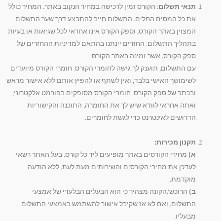
תנאי תשלום
: הקורס זמין לרכישה במחיר הנקוב באתר. המחיר כולל
את כל המסים החלים. התשלום חייב להתבצע דרך שער התשלום
המצוין באתר הקורס, וספק הקורס אינו אחראי לכל שגיאות או בעיות
בתהליך התשלום. החזרים יינתנו בהתאם למדיניות ההחזרים של
ספק הקורס, אשר זמינה באתר הקורס.
עם התשלום, תוענק לך גישה לחומרי הקורס. חומרי הקורס מיועדים
לשימושך האישי בלבד, ואין לשתף או להפיץ אותם ללא אישור מראש
ובכתב של ספק הקורס. חומרי הקורס מסופקים בפורמט אלקטרוני,
ואתה אחראי לוודא שיש לך את החומרה, התוכנה והקישוריות
הדרושים לאינטרנט כדי לגשת לחומרים.
תקנון מכירות:
א)
מחירי הקורסים באתר מופיעים ליד כל קורס. בעל האתר רשאי
לעדכן את מחירי הקורסים והשירותים מעת לעת, ללא הודעה
מוקדמת.
ב)
הרוכש/הקונה מצהיר כי הוא הבעלים הבלעדי של אמצעי
התשלום, ואם לא אז שקיבל אישור להשתמש באמצעי התשלום
מבעליו.