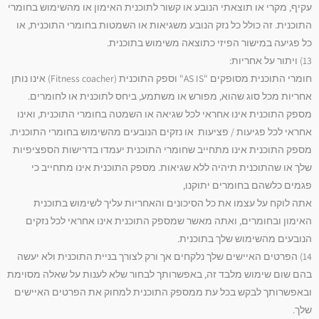
עקיף, מקרי או תוצאתי הנובע או קשור לתוכנית האימון או מהשימוש בחומרי
התוכנית. זה כולל כל נזק הנובע משגיאות או השמטות בחומרי התוכנית, או
כל פגיעה במישור הפיזי כתוצאה משימוש בתוכנית.
13) ויתור על אחריות:
חומרי התוכנית מסופקים "AS IS" וספק התוכנית (Fitness coacher) אינו נותן
אחריות מכל סוג שהוא, מפורש או משתמע, ביחס לתוכנית או לחומרים.
מספק התוכנית אינו אחראי לכל שגיאה או השמטה בחומרי התוכנית, ואינו
אחראי לכל פגיעות / פציעות או נזקים הנובעים מהשימוש בחומרי התוכנית.
מספק התוכנית אינו מתחייב שחומרי התוכנית יעמדו בדרישות הספציפיות
שלך או שהתוכנית תיהיה ללא שגיאות. מספק התוכנית אינו מתחייב כי
פגמים כלשהם בחומרים יתוקנו,
אתה לוקח על עצמו את כל הסיכונים והאחריות עליך לשימוש בתוכנית
האימון ובחומרים, ואתה מאשר שמספק התוכנית אינו אחראי לכל נזקים
הנובעים מהשימוש שלך בתוכנית.
14) הפרטים האיישים שלך נלקחים אך ורק לצורך בניית התוכנית ולא יעשה
בהם שום שימוש מלבד זה, באפשרותך לבחור שלא לענות על שאלה מסוימת
ובאפשרותך לבקש בכל עת ממספק התוכנית למחוק את הפרטים האיישים
שלך.