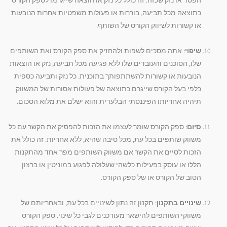
הפסד או נזק שכזה. זה כולל כל נזק או הוצאה שייגרמו לספק הקורס
כתוצאה מכל תביעה, בוררות או פעולות משפטיות אחרות הנובעות
או קשורות לשיווק הקורס של השותף.
שיפוי
: אתה מסכים לשפות ולהחזיק את ספק הקורס ואת השותפים
שלו, הסוכנים והעובדים שלו ללא פגיעה מכל תביעה, נזק או הוצאות
הנובעות או קשורות להשתתפותך בתוכנית. כל נזק ותביעה כספית
כלפי בעל הקורס שייגרם כתוצאה של פעולות אסורות של המשווק
תיהיה אחריותו הפיננסתי הבלעדית והוא ישלם את מלוא הסכום.
סיום
: ספק הקורס שומר לעצמו את הזכות להפסיק את הקשר עם כל
משווק שותפים בכל עת, מכל סיבה שהיא, ללא אחריות. זה כולל את
הזכות לסיים את הקשר אם משווק השותפים מפר אחד מהתקנות
הללו או עוסק בפעילות כלשהי שעלולה לפגוע במוניטין או ברצון
הטוב של הקורס או של ספק הקורס.
שינויים בתקנון
: תקנון זה נתון לשינויים בכל עת, ובאחריותם של
משווקי השותפים להישאר מעודכנים לגבי כל שינוי. ספק הקורס