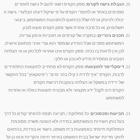
הגבלת גישה לקורס:
ספק הקורס רשאי להגביל גישה לאזורים
מסוימים באתר או לחומרי הקורס על פי שיקול דעתו הבלעדי. גישה זו
יכולה להינתן או להישלל בהתאם להתנהגות המשתמש, ביצועי
תשלומים, או כל סיבה אחרת אשר ספק הקורס מוצא לנכון.
תכנים גינריים:
במקרה של קורסים או תוכניות אימון גנריות,
המשתמש מסכים שכל המידע שנמסר הוא גנרי ואיני מותאם אישית,
לכן אין לראות בו ככזה. ספק הקורס אינו אחראי לכל נזק או אי הצלחה
הנובעים ממסירת מידע לא נכון או חלקי.
דיסקליימר לתוצאות:
ספק הקורס לא מתחייב לתוצאות התלמידים
לרבות, הקורס "איך לרדת 5 קילו ב30 ימים" ו"פיטקאוץ" בכל ההקשר
של ירידה במשקל או הצלחה בעקבות רכישת הקורס.
הקורס הינו לקבל ידע מקצועי ולא מבטיח תוצאות כאלה או אחרות
למשתמש.
תביעות וסכסוכים
: כל מחלוקת / תביעה תנסה להפתר קודם כל דרך
בעל נותן השירות והמשתמש, במידה ולא הוצעה פשרה מסוכמת
המחלוקת תיפתר באמצעות בית משפט, גישור או בוררות, בהתאם
לחוקי מדינת ישראל בבית המשפט באיזור חיפה והקריות וכמו כן על