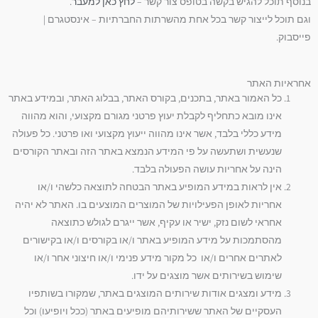
בנוסף תוכל להגיש בקשה בטופס צור קשר –
לחץ כאן למעבר
.
וגם תוכל לייצור קשר בכל אחת מהשרתות החברתיות – אינסטגרם |
פייסבוק.
אחראיות האתר
כל האמור באתר, בתכנים, בקורס האתר, בבלוג האתר, ובמידע באתר
אינו מובא כתחליף לקבלת יעוץ פרטני מגורם מקצועי, והוא מהווה
מידע כללי בלבד, אשר אינו מהווה ייעוץ מקצועי ואו פרטני. כל פעולה
שנעשית ושתעשה על פי המידע הנמצא באתר הזה ובאתר הקורסים
הינה על אחריות עושה הפעולה בלבד.
אין לראות במידע המופיע באתר הבטחה לתוצאה כלשהי ו/או
אחריות לאופן הפעילויות של המוצרים המוצעים בו. האתר לא יהיה
אחראי לשום נזק, ישיר או עקיף, אשר ייגרם לגולש כתוצאה
מהסתמכות על מידע המופיע באתר ו/או בקורסים ו/או בקישורים
לאתרים אחרים ו/או כל מקור מידע פנימי ו/או חיצוני אחר ו/או
שימוש בשירותים אשר מוצגים על ידו.
מידע ומצגים אודות שירותים המוצגים באתר, שמקורו בשותפיו
העסקיים של האתר ששירותיהם מופיעים באתר (ככל ויופיעו) וכל