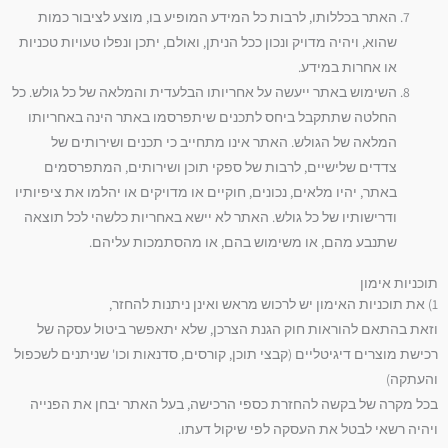
האתר בכללותו, לרבות כל המידע המופיע בו, מוצע לציבור כמות
שהוא, ויהיה מדויק ונכון ככל הניתן, ואולם, יתכן ונפלו טעויות טכניות
או אחרות במידע.
השימוש באתר ייעשה על אחריותו הבלעדית והמלאה של כל גולש. כל
החלטה שתתקבל ביחס לתכנים שיתפרסמו באתר הינה באחריותו
המלאה של הגולש. האתר אינו מתחייב כי תכנים ושירותים של
צדדים שלישיים, לרבות של ספקי תוכן ושירותים, המתפרסמים
באתר, יהיו מלאים, נכונים, חוקיים או מדויקים או יהלמו את ציפיותיו
ודרישותיו של כל גולש. האתר לא יישא באחריות כלשהי לכל תוצאה
שתנבע מהם, או משימוש בהם, או מהסתמכות עליהם.
תוכניות אימון
1) את תוכניות האימון יש לרכוש מראש ואינן ניתנות להחזר,
וזאת בהתאם להוראות חוק הגנת הצרכן, שלא יתאפשר ביטול עסקה של
רכישת מוצרים דיגיטליים (קבצי תוכן, קורסים, סדנאות וכו' שניתנים לשכפול
והעתקה)
בכל מקרה של בקשה להחזרת כספי הרכישה, בעל האתר יבחן את הפנייה
ויהיה רשאי לבטל את העסקה לפי שיקול דעתו.