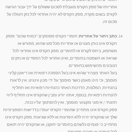
אחריותו של ספק הקורס מוגבלת לסכום ששולם על ידך עבור הגישה
לקורס. בשום מקרה, ספק הקורס לא יהיה אחראי לכל נזק העולה על
סכום זה.
כתב ויתור על אחריות
: חומרי הקורס מסופקים "כמות שהם" וספק
הקורס אינו נותן מצגים או אחריות מכל סוג שהוא, מפורש או
משתמע, ביחס לקורס או לחומרים. ספק הקורס אינו אחראי לכל
שגיאה או השמטה בחומרים, ואינו אחראי לכל הפסדים או נזקים
הנובעים מהשימוש בחומרים.
בעל האתר מצהיר שהוא אינו בעל הסמכה רפואית ואו דיאטן קליני
מוסמך, וכי הינו מאמן כושר מוסמך על ידי מכון ווינגיט. אין לראות
בהנחיות, המלצות, הדרכות האתר כהנחיות רפואיות ואו תחליף
להנחיות רפואיות. בנוסף, אתה יודע ומבין שהקורס אינו תחליף ליווי
תזונתי / אימוני מקצועי מוסמך, ואין להסתמך עליו ככזה.
ספק הקורס אינו מתחייב שחומרי הקורס יעמדו בדרישות הספציפיות
שלך או שהקורס יהיה ללא הפרעות או ללא שגיאות. ספק הקורס אינו
מתחייב כי פגמים כלשהם בחומרים יתוקנו, או שהקורס יהיה תואם
לכל חומרה או תוכנה מסוימת.