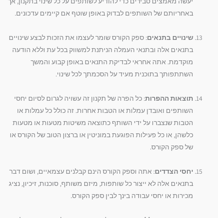
יעשה מאמצים סבירים כדי להודיע לשותפים על כל שינוי בתקנון, אך
באחריותם של השותפים לבדוק באופן שוטף אם קיימים עדכונים.
שינויים בתנאים
: ספק הקורס שומר לעצמו את הזכות לבצע שינויים
בתנאים אלה ובתנאי העמלה הניתנת למשווק בכל עת וללא הודעה
מוקדמת. אתה אחראי לבדיקת התנאים באופן קבוע והמשך
השתתפותך בתוכנית מעיד על הסכמתך לכל שינוי.
תוצאות ההפרות
: כל הפרה של תקנון זה עשויה לגרום לסיום יחסי
השותפים ואובדן עמלות או הטבות אחרות. זה כולל כל עמלות או
הטבות שנצברו על ידי השותף כתוצאה משיטות מטעות או מטעות
כלשהן, או כל פעילות הפוגעת במוניטין או ברצון הטוב של הקורס או
של ספק הקורס.
יחסי הצדדים
: אתה וספק הקורס הינם קבלנים עצמאיים, ושום דבר
בתנאים אלה לא ייצור כל שותפות, מיזם משותף, סוכנות, זיכיון, נציג
מכירות או יחסי עבודה בינך לבין ספק הקורס.