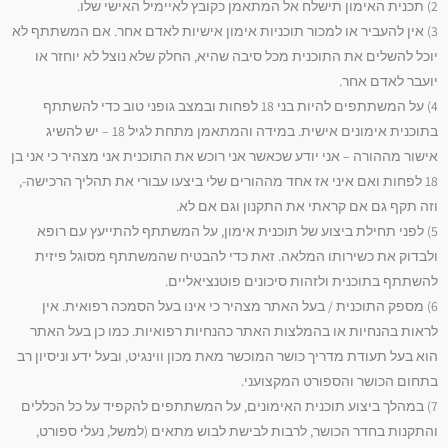
2) תכנית האימון תישלח אל המתאמן כקובץ לאיימיל האישי שלו.
3) אין להעביר או למכור תוכניות אימון אישיות לאדם אחר. אם המשתתף לא
יוכל להשלים את התוכנית מכל סיבה שהיא, החלק שלא נוצל לא יוחזר או
יועבר לאדם אחר.
4) על המשתתפים להיות בני 18 לפחות ובמצב גופני טוב כדי להשתתף
בתוכנית אימונים אישית. במידה והמתאמן מתחת לגיל 18 – יש להשיג
אישור מההורה – אני יודע שכאשר אני רוכש את התוכנית אני מצהיר כי אני בן
18 לפחות ואם איני אז אחד מההורים שלי ביצעו עבורי את תהליך הרכישה-,
וזה תקף גם אם קראתי את התקנון וגם אם לא.
5) לפני תחילת ביצוע של תוכנית אימון, על המשתתף להתייעץ עם רופא
ולבדוק את כשירותו המלאה. זאת כדי להבטיח שהמשתתף מסוגל פיזית
להשתתף בתוכנית ולזהות סיכונים פוטנציאליים.
6) מספק התוכנית / בעל האתר מצהיר כי אינו בעל הסמכה רפואית. אין
לראות בהנחיות או בהמלצות האתר כהנחיות רפואיות. כמו כן בעל האתר
הוא בעל תעודת מדריך כושר המוכשר מאת מכון ווינגיט, ובעל ידע וניסיון רב
בתחום הכושר והספורט המקצועני.
7) במהלך ביצוע תוכנית האימונים, על המשתתפים להקפיד על כל הכללים
והתקנות בחדר הכושר, לרבות לבישת לבוש מתאים (למשל, נעלי ספורט,