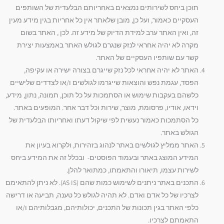
תוכן ביחס לשירותים נמצאים באחריותם הבלעדית של השותפים
העסקיים כאמור, ועל כן, מובן שלאתר אין כל אחריות בגין מידע מעין
זה, ואין האתר ערב למידת הדיוק של מידע זה. לכן , האתר בשום
מקרה לא יהיה אחראי לנזק שנגרם לגולש האתר באמצעות יצירת
קשר עם שותפיו העסקיים של האתר.
האתר לא יהיה אחראי לכל נזק שייגרם בצורה ישירה או עקיפה,
הפסד, עגמת נפש והוצאות שייגרמו לגולשים ו/או לצדדים שלישיים
כלשהם בעקבות שימוש או הסתמכות על כל תוכן, תמונה, נתון, מידע,
וידאו, אודיו, פרסומת, מוצר, שירות וכל דבר אחר. המופעים באתר.
כל הסתמכות כאמור נעשית לפי שיקול דעתו ואחריותו הבלעדית של
הגולש באתר.
האתר ממליץ לגולשים באתר לנהוג בזהירות, ולקרוא בעיון את
המידע המוצג באתר ובעמוד הפוסטים- ובכלל זה את המידע ביחס
לשירות עצמו, תיאורו והתאמתו, כמתואר להלן.
התכנים באתר ניתנים לשימוש כמות שהם (AS IS). לא ניתן להתאימם
לצרכיו של כל אדם ואדם. לא תהיה לגולש כל טענה, תביעה או דרישה
כלפי האתר בגין תכונות של התכנים, יכולותיהם, מגבלותיהם ו/או
התאמתם לצרכיו.